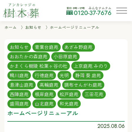
ホーム
お知らせ
ホームページリニューアル
お知らせ
青葉台庭苑
あざみ野庭苑
おおたかの森庭苑
小田原庭苑
かまくら樹陵 松葉ヶ谷の杜
上京庭苑 みのり
鴨川庭苑
行徳庭苑
光明
静岡 葵 庭苑
島津山庭苑
高輪庭苑
調布せんがわ庭苑
西陣庭苑
根岸庭苑
松戸庭苑
三田花苑
盛岡庭苑
山北庭苑
和光庭苑
ホームページリニューアル
2025.08.06