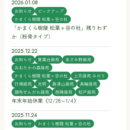
2026.01.08
お知らせ
ピックアップ
かまくら樹陵 松葉ヶ谷の杜
「かまくら樹陵 松葉ヶ谷の杜」残りわず
か（粉骨タイプ）
2025.12.22
お知らせ
青葉台庭苑
あざみ野庭苑
おおたかの森庭苑
かまくら樹陵 松葉ヶ谷の杜
上京庭苑 みのり
行徳庭苑
光明
島津山庭苑
高輪庭苑
調布せんがわ庭苑
西陣庭苑
松戸庭苑
年末年始休業《12/28～1/4》
2025.11.24
お知らせ
かまくら樹陵 松葉ヶ谷の杜