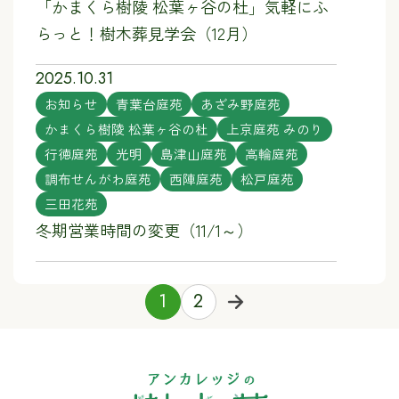
「かまくら樹陵 松葉ヶ谷の杜」気軽にふ
らっと！樹木葬見学会（12月）
2025.10.31
お知らせ
青葉台庭苑
あざみ野庭苑
かまくら樹陵 松葉ヶ谷の杜
上京庭苑 みのり
行徳庭苑
光明
島津山庭苑
高輪庭苑
調布せんがわ庭苑
西陣庭苑
松戸庭苑
三田花苑
冬期営業時間の変更（11/1～）
1
2