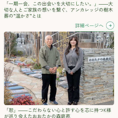
「一期一会、この出会いを大切にしたい。」――大
切な人とご家族の想いを繋ぐ、アンカレッジの樹木
葬の”温かさ”とは
詳細ページへ
「恕」――こだわらない心と許す心を芯に持つK様
が巡り会えたおおたかの森庭苑