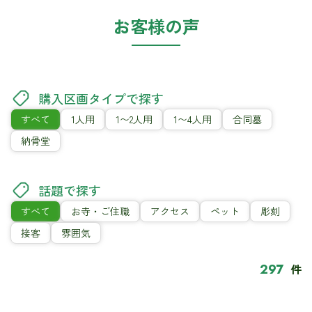
お客様の声
購入区画タイプで探す
すべて
1人用
1〜2人用
1〜4人用
合同墓
納骨堂
話題で探す
すべて
お寺・ご住職
アクセス
ペット
彫刻
接客
雰囲気
297
件