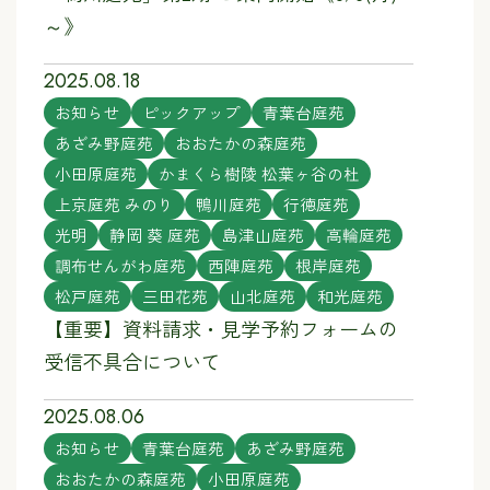
～》
2025.08.18
お知らせ
ピックアップ
青葉台庭苑
あざみ野庭苑
おおたかの森庭苑
小田原庭苑
かまくら樹陵 松葉ヶ谷の杜
上京庭苑 みのり
鴨川庭苑
行徳庭苑
光明
静岡 葵 庭苑
島津山庭苑
高輪庭苑
調布せんがわ庭苑
西陣庭苑
根岸庭苑
松戸庭苑
三田花苑
山北庭苑
和光庭苑
【重要】資料請求・見学予約フォームの
受信不具合について
2025.08.06
お知らせ
青葉台庭苑
あざみ野庭苑
おおたかの森庭苑
小田原庭苑