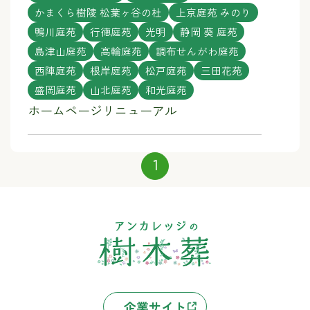
かまくら樹陵 松葉ヶ谷の杜
上京庭苑 みのり
鴨川庭苑
行徳庭苑
光明
静岡 葵 庭苑
島津山庭苑
高輪庭苑
調布せんがわ庭苑
西陣庭苑
根岸庭苑
松戸庭苑
三田花苑
盛岡庭苑
山北庭苑
和光庭苑
ホームページリニューアル
1
企業サイト