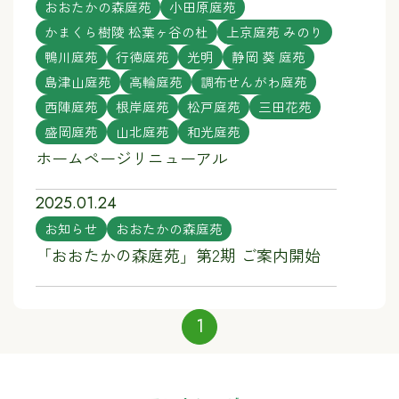
おおたかの森庭苑
小田原庭苑
かまくら樹陵 松葉ヶ谷の杜
上京庭苑 みのり
鴨川庭苑
行徳庭苑
光明
静岡 葵 庭苑
島津山庭苑
高輪庭苑
調布せんがわ庭苑
西陣庭苑
根岸庭苑
松戸庭苑
三田花苑
盛岡庭苑
山北庭苑
和光庭苑
ホームページリニューアル
2025.01.24
お知らせ
おおたかの森庭苑
「おおたかの森庭苑」第2期 ご案内開始
1