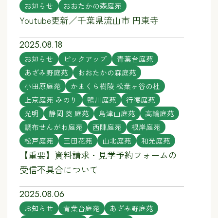
お知らせ
おおたかの森庭苑
Youtube更新／千葉県流山市 円東寺
2025.08.18
お知らせ
ピックアップ
青葉台庭苑
あざみ野庭苑
おおたかの森庭苑
小田原庭苑
かまくら樹陵 松葉ヶ谷の杜
上京庭苑 みのり
鴨川庭苑
行徳庭苑
光明
静岡 葵 庭苑
島津山庭苑
高輪庭苑
調布せんがわ庭苑
西陣庭苑
根岸庭苑
松戸庭苑
三田花苑
山北庭苑
和光庭苑
【重要】資料請求・見学予約フォームの
受信不具合について
2025.08.06
お知らせ
青葉台庭苑
あざみ野庭苑