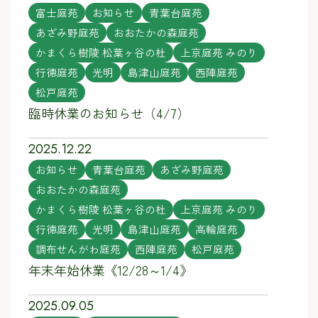
富士庭苑
お知らせ
青葉台庭苑
あざみ野庭苑
おおたかの森庭苑
かまくら樹陵 松葉ヶ谷の杜
上京庭苑 みのり
行徳庭苑
光明
島津山庭苑
西陣庭苑
松戸庭苑
臨時休業のお知らせ（4/7）
2025.12.22
お知らせ
青葉台庭苑
あざみ野庭苑
おおたかの森庭苑
かまくら樹陵 松葉ヶ谷の杜
上京庭苑 みのり
行徳庭苑
光明
島津山庭苑
高輪庭苑
調布せんがわ庭苑
西陣庭苑
松戸庭苑
年末年始休業《12/28～1/4》
2025.09.05