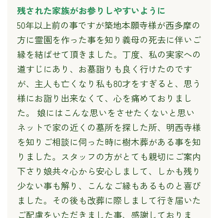
残された家族がお参りしやすいように
50年以上前の事ですが築地本願寺様が西多摩の
方に霊園を作った事を知り義母の死去に伴いご
縁を結ばせて頂きました。丁度、私の実家への
道すじにあり、お墓詣りも良く行けたのです
が、主人も亡くなり私も80才をすぎると、思う
様にお詣り出来なくて、心を痛めておりまし
た。 娘にはこんな思いをさせたくないと思い
ネットで家の近くの墓所を探した所、明西寺様
を知りご相談に伺った時に樹木葬がある事を知
りました。スタッフの方がとても親切にご案内
下さり娘共々心から安心しまして、しかも残り
少ない事も解り、こんなご縁もあるものと喜び
ました。その後も改葬に際しまして行き届いた
ご配慮をいただきました事、感謝しておりま