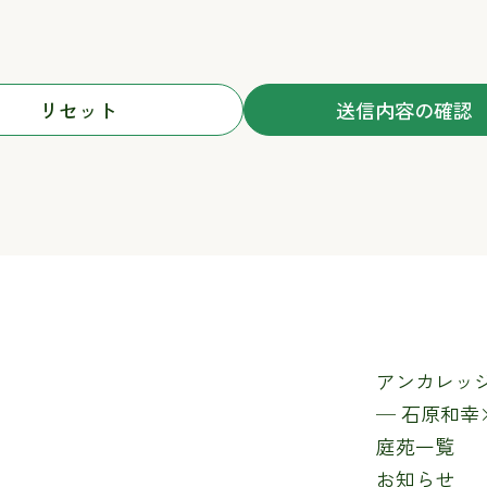
じます。開示等に応ずる窓口は、以下の「お問い合わせ先」をご覧くだ
項
供出来ない商品・サービスが発生する場合があります。
人情報の取得
ジに再度訪問された際、同一のアクセスであることを計るために、クッキ
お客様の個人情報はSSLの暗号化通信により保護されております。
覧ください。
4六本木ダイヤビル3階
(年末年始を除く)9：00～17：00
アンカレッ
─ 石原和
庭苑一覧
お知らせ