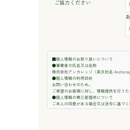
ご協力ください
■個人情報のお取り扱いについて
●事業者の氏名又は名称
株式会社アンカレッジ（英文社名 Anchorage 
●個人情報の利用目的
お問い合わせのため。
ご希望のお客様に対し、情報提供を行うた
●個人情報の第三者提供について
ご本人の同意がある場合又は法令に基づく
●個人情報の取扱いの委託について
当社は個人情報の取り扱いを外部に委託す
●開示対象個人情報の開示等および問い合
ご本人からの求めにより、当社が保有する