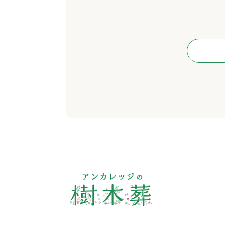
供の停止（「開示等」といいます。）に応
●個人情報を入力するにあたっての注意事
個人情報をご入力いただけない場合、ご提
●本人が容易に認識できない方法による個
当ホームページでは、お客様が当ホームペー
ンを使用しております。また、送信される
●個人情報保護方針
当社ホームページの個人情報保護方針をご
●お問い合わせ先
住所：107-0062 東京都港区南青山1-26-
Tel.03-5447-5285（代表）
※電話によるお問い合わせ受付時間 年中無休