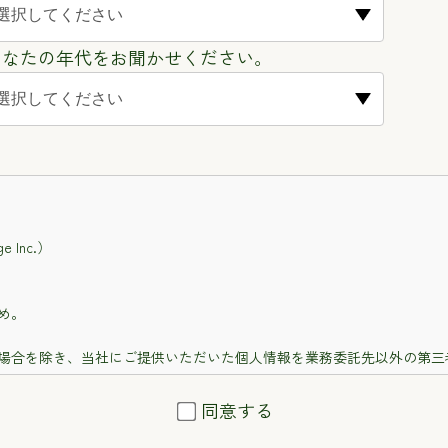
あなたの年代をお聞かせください。
Inc.）
め。
場合を除き、当社にご提供いただいた個人情報を業務委託先以外の第三
る場合があります。
同意する
わせ窓口について
開示対象個人情報の利用目的の通知・開示・内容の訂正・追加または削