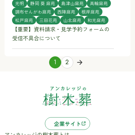
光明
静岡 葵 庭苑
島津山庭苑
高輪庭苑
調布せんがわ庭苑
西陣庭苑
根岸庭苑
松戸庭苑
三田花苑
山北庭苑
和光庭苑
【重要】資料請求・見学予約フォームの
受信不具合について
1
2
企業サイト
アンカレッジの樹木葬とは