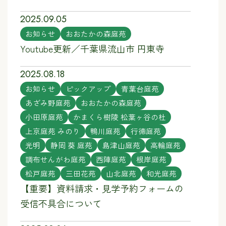
2025.09.05
お知らせ
おおたかの森庭苑
Youtube更新／千葉県流山市 円東寺
2025.08.18
お知らせ
ピックアップ
青葉台庭苑
あざみ野庭苑
おおたかの森庭苑
小田原庭苑
かまくら樹陵 松葉ヶ谷の杜
上京庭苑 みのり
鴨川庭苑
行徳庭苑
光明
静岡 葵 庭苑
島津山庭苑
高輪庭苑
調布せんがわ庭苑
西陣庭苑
根岸庭苑
松戸庭苑
三田花苑
山北庭苑
和光庭苑
【重要】資料請求・見学予約フォームの
受信不具合について