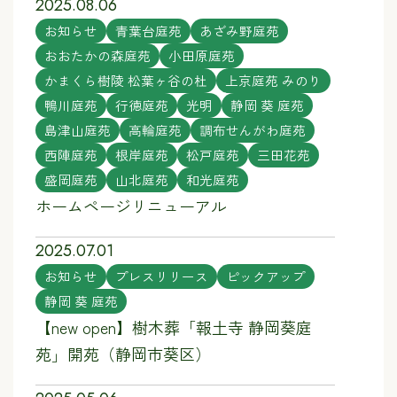
2025.08.06
お知らせ
青葉台庭苑
あざみ野庭苑
おおたかの森庭苑
小田原庭苑
かまくら樹陵 松葉ヶ谷の杜
上京庭苑 みのり
鴨川庭苑
行徳庭苑
光明
静岡 葵 庭苑
島津山庭苑
高輪庭苑
調布せんがわ庭苑
西陣庭苑
根岸庭苑
松戸庭苑
三田花苑
盛岡庭苑
山北庭苑
和光庭苑
ホームページリニューアル
2025.07.01
お知らせ
プレスリリース
ピックアップ
静岡 葵 庭苑
【new open】樹木葬「報土寺 静岡葵庭
苑」開苑（静岡市葵区）