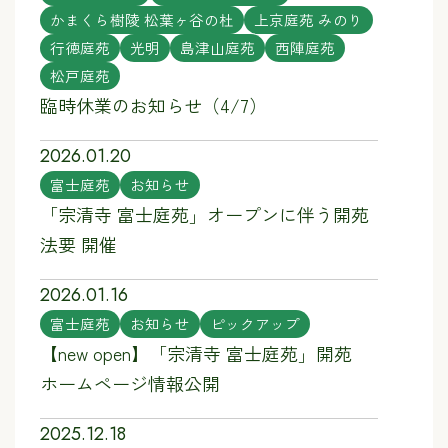
かまくら樹陵 松葉ヶ谷の杜
上京庭苑 みのり
行徳庭苑
光明
島津山庭苑
西陣庭苑
松戸庭苑
臨時休業のお知らせ（4/7）
2026.01.20
富士庭苑
お知らせ
「宗清寺 富士庭苑」オープンに伴う開苑
法要 開催
2026.01.16
富士庭苑
お知らせ
ピックアップ
【new open】「宗清寺 富士庭苑」開苑
ホームページ情報公開
2025.12.18