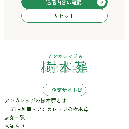
て
ご本人からの求めにより、当社が保有する開示対象個人情
報の利用目的の通知・開示・内容の訂正・追加または削
除・利用の停止・消去および第三者への提供の停止（「開
示等」といいます。）に応じます。開示等に応ずる窓口
は、以下の「お問い合わせ先」をご覧ください。
●個人情報を入力するにあたっての注意事項
個人情報をご入力いただけない場合、ご提供出来ない商
品・サービスが発生する場合があります。
●本人が容易に認識できない方法による個人情報の取得
当ホームページでは、お客様が当ホームページに再度訪問
された際、同一のアクセスであることを計るために、クッ
キー（Cookies）およびウェブ・ビーコンを使用しており
ます。また、送信されるお客様の個人情報はSSLの暗号化
企業サイト
通信により保護されております。
アンカレッジの樹木葬とは
●個人情報保護方針
当社ホームページの個人情報保護方針をご覧ください。
─ 石原和幸×アンカレッジの樹木葬
●お問い合わせ先
庭苑一覧
住所：107-0062 東京都港区南青山1-26-4六本木ダイヤビル
お知らせ
3階